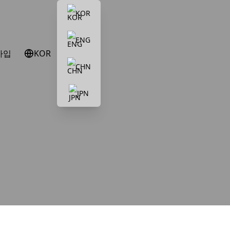
KOR
ENG
가입
KOR
CHN
JPN