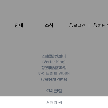
안내
소식
로그인
|
회원
스트링 인버터
질문과답변
보도자료
실적
(Verter King)
정부 R&D 사업
온라인문의
채용공고
하이브리드 인버터
(Verter Prime)
자유게시판
오시는 길
MLPE
배터리 팩